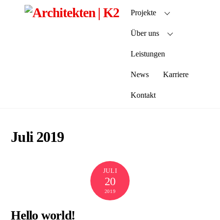
Skip
Projekte
to
content
Über uns
Leistungen
News
Karriere
Kontakt
Juli 2019
JULI
20
2019
Hello world!