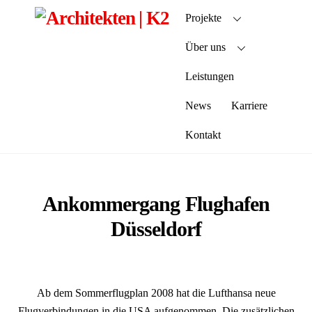
Skip
Projekte
to
content
Über uns
Leistungen
News
Karriere
Kontakt
Ankommergang Flughafen
Düsseldorf
Ab dem Sommerflugplan 2008 hat die Lufthansa neue
Flugverbindungen in die USA aufgenommen. Die zusätzlichen